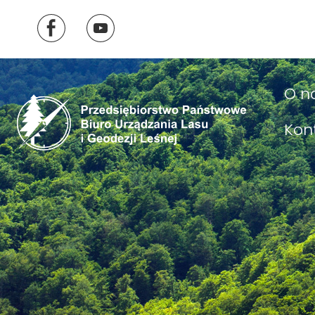
Skip to Main Content
O n
Kon