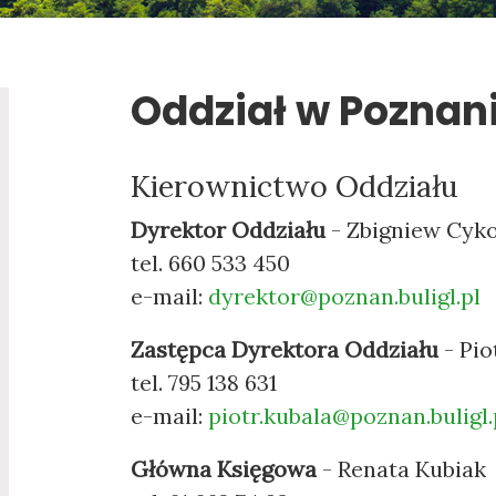
Oddział w Poznan
Kierownictwo Oddziału
Dyrektor Oddziału
- Zbigniew Cyk
tel. 660 533 450
e-mail:
dyrektor@poznan.buligl.pl
Zastępca Dyrektora Oddziału
- Pio
tel. 795 138 631
e-mail:
piotr.kubala@poznan.buligl.
Główna Księgowa
- Renata Kubiak